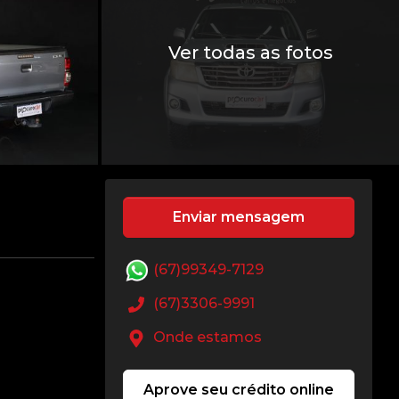
Ver todas as fotos
Enviar mensagem
(67)99349-7129
(67)3306-9991
Onde estamos
Aprove seu crédito online