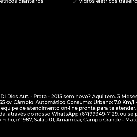
étricos dianteiros
Vidros elétricos traseir
I Dies Aut. - Prata - 2015 seminovo? Aqui tem. 3 Mese
165 cv. Câmbio: Automático Consumo: Urbano: 7.0 Km/l 
equipe de atendimento on-line pronta para te atender. 
a, através do nosso WhatsApp (67)99349-7129, ou se pr
 Filho, nº 987, Salao 01, Amambaí, Campo Grande - Mat