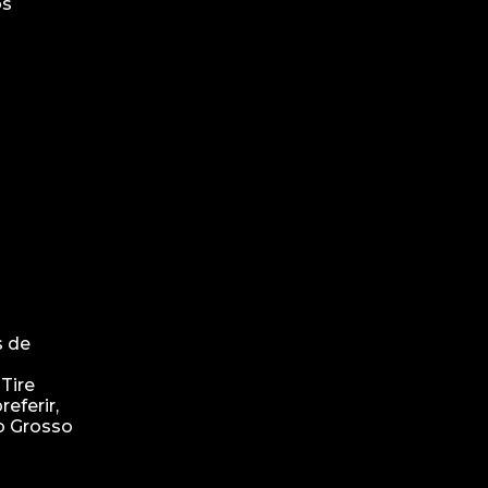
os
s de
-
Tire
eferir,
o Grosso