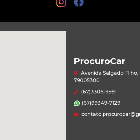
ProcuroCar
Avenida Salgado Filho
79005300
(67)3306-9991
(67)99349-7129
contato.procurocar@g