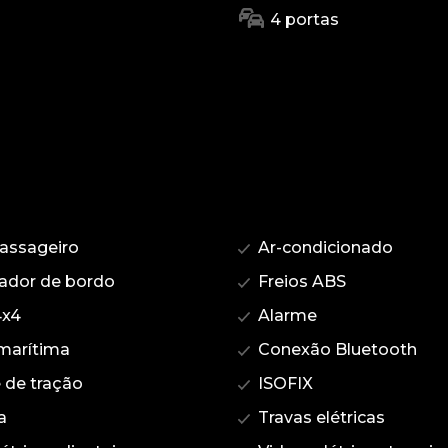
4 portas
assageiro
Ar-condicionado
dor de bordo
Freios ABS
4x4
Alarme
marítima
Conexão Bluetooth
 de tração
ISOFIX
a
Travas elétricas