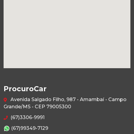
ProcuroCar
Avenida Salgado Filho, 987 - Amambaí - Campo
Grande/MS - CEP 79005300
(67)3306-9991
(67)99349-7129