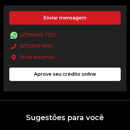
Enviar mensagem
(67)99349-7129
(67)3306-9991
Onde estamos
Aprove seu crédito online
Sugestões para você